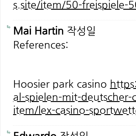
s.site/item/50-freispiel
Mai Hartin
작성일
References:
Hoosier park casino
https
al-spielen-mit-deutscher-c
item/lex-casino-sportwet