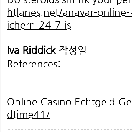
htlanes.net/anavar-online-
ichern-24-7-is
Iva Riddick
작성일
References:
Online Casino Echtgeld G
dtime41/