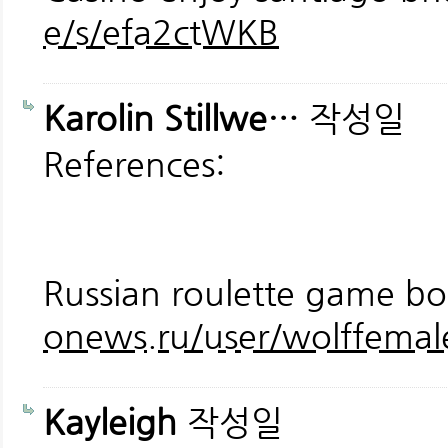
e/s/efa2ctWKB
Karolin Stillwe…
작성일
References:
Russian roulette game bo
onews.ru/user/wolffemal
Kayleigh
작성일