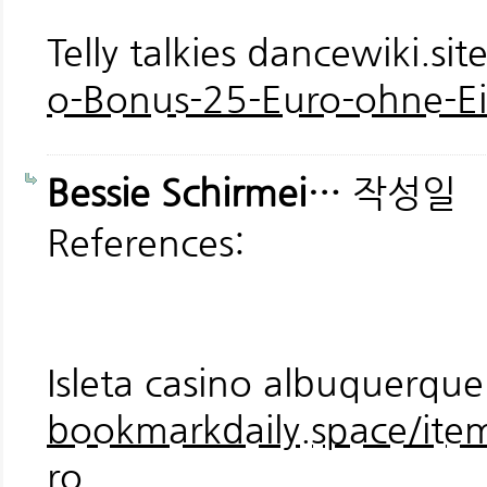
Telly talkies dancewiki.sit
o-Bonus-25-Euro-ohne-E
Bessie Schirmei…
작성일
References:
Isleta casino albuquerqu
bookmarkdaily.space/ite
ro