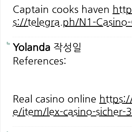
Captain cooks haven
htt
s://telegra.ph/N1-Casin
Yolanda
작성일
References:
Real casino online
https:/
e/item/lex-casino-sicher