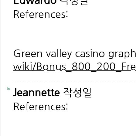
Edwardo
작성일
References:
Green valley casino grap
wiki/Bonus_800_200_Frei
Jeannette
작성일
References: