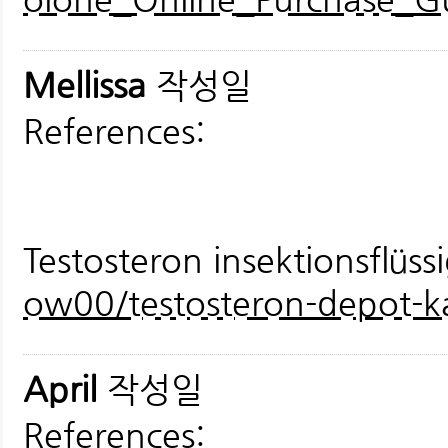
Mellissa
작성일
References:
Testosteron insektionsflüss
ow00/testosteron-depot-ka
April
작성일
References: