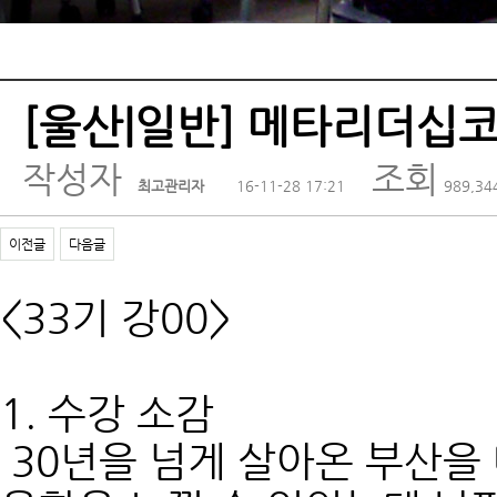
[울산|일반] 메타리더십코
작성자
조회
최고관리자
16-11-28 17:21
989,34
이전글
다음글
<33기 강00>
1. 수강 소감
30년을 넘게 살아온 부산을