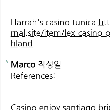
Harrah's casino tunica
htt
rnal.site/item/lex-casino-o
hland
Marco
작성일
References:
Casino enjoy santiago br