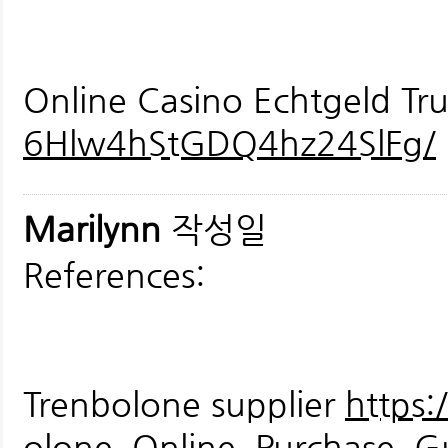
Online Casino Echtgeld Tru
6Hlw4hStGDQ4hz24SlFg/
Marilynn
작성일
References:
Trenbolone supplier
https:
olone_Online_Purchase_G