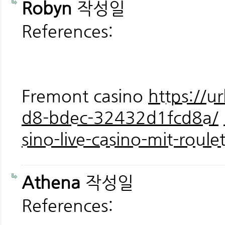
Robyn
작성일
References:
Fremont casino
https://u
d8-bdec-32432d1fcd8a/
sino-live-casino-mit-roule
Athena
작성일
References: