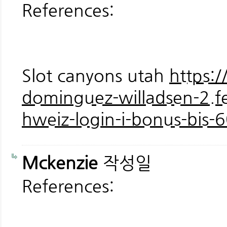
References:
Slot canyons utah
https:
dominguez-willadsen-2.fe
hweiz-login-i-bonus-bis-
Mckenzie
작성일
References: